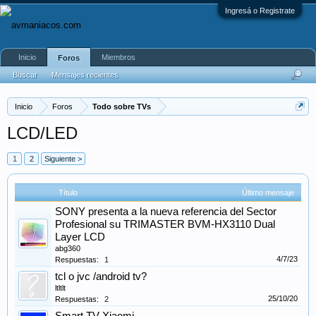
Ingresá o Registrate
Inicio
Miembros
Foros
Buscar
Mensajes recientes
Inicio
Foros
Todo sobre TVs
LCD/LED
1
2
Siguiente >
Título
Último mensaje
SONY presenta a la nueva referencia del Sector
Profesional su TRIMASTER BVM-HX3110 Dual
Layer LCD
abg360
4/7/23
Respuestas:
1
tcl o jvc /android tv?
ltltlt
25/10/20
Respuestas:
2