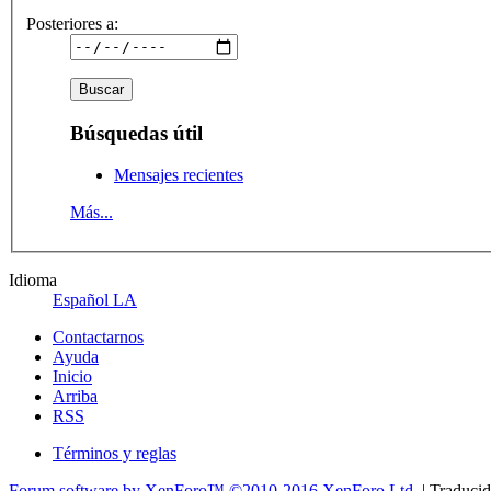
Posteriores a:
Búsquedas útil
Mensajes recientes
Más...
Idioma
Español LA
Contactarnos
Ayuda
Inicio
Arriba
RSS
Términos y reglas
Forum software by XenForo™
©2010-2016 XenForo Ltd.
| Traduci