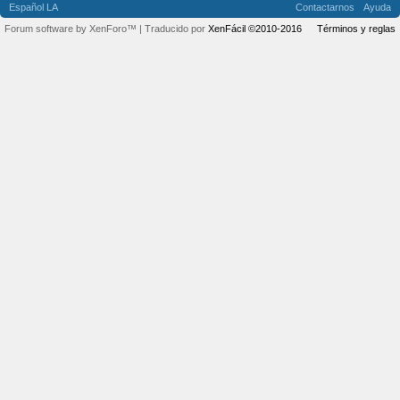
Español LA
Contactarnos
Ayuda
Forum software by XenForo™
| Traducido por
XenFácil ©2010-2016
Términos y reglas