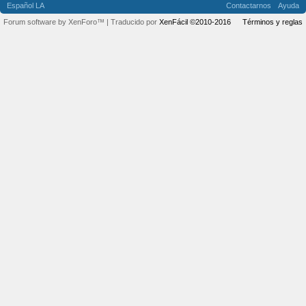
Español LA
Contactarnos
Ayuda
Forum software by XenForo™
| Traducido por
XenFácil ©2010-2016
Términos y reglas