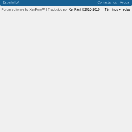
Español LA
Contactarnos
Ayuda
Forum software by XenForo™
| Traducido por
XenFácil ©2010-2016
Términos y reglas