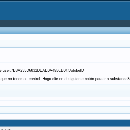
.adobe.user:7B8A235D6831DEAE0A495CB0@AdobeID
l que no tenemos control. Haga clic en el siguiente botón para ir a substanc