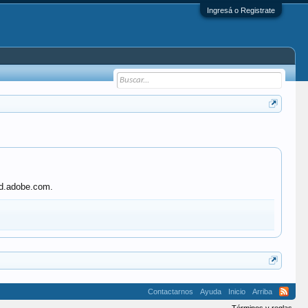
Ingresá o Registrate
e3d.adobe.com.
Contactarnos
Ayuda
Inicio
Arriba