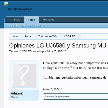
Inicio
Miembros
Foros
Buscar
Mensajes recientes
Inicio
Foros
Todo sobre TVs
LCD/LED
Opiniones LG UJ6580 y Samsung MU
Tema en '
LCD/LED
' iniciado por
AdrianZ
,
31/5/18
.
Hola gente que tal estoy por comprarme una L
no llego a un serie 7 ni a un SJ se me iria 
Tambien me gustaria saber cual Samsung de 
AdrianZ
,
31/5/18
AdrianZ
A
arenas
le gusta esto.
Guest