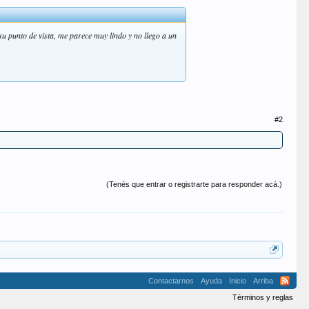
u punto de vista, me parece muy lindo y no llego a un
#2
(Tenés que entrar o registrarte para responder acá.)
Contactarnos
Ayuda
Inicio
Arriba
Términos y reglas