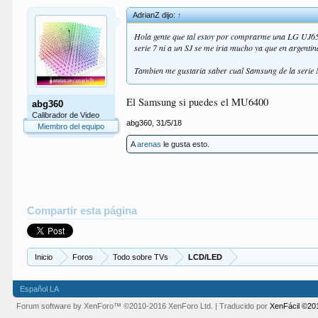
AdrianZ dijo:
↑
Hola gente que tal estoy por comprarme una LG UJ6580
serie 7 ni a un SJ se me iria mucho ya que en argenti
Tambien me gustaria saber cual Samsung de la serie 
El Samsung si puedes el MU6400
abg360
Calibrador de Video
abg360
,
31/5/18
Miembro del equipo
A
arenas
le gusta esto.
Compartir esta página
Inicio
Foros
Todo sobre TVs
LCD/LED
Español LA
Forum software by XenForo™
©2010-2016 XenForo Ltd.
| Traducido por
XenFácil ©20