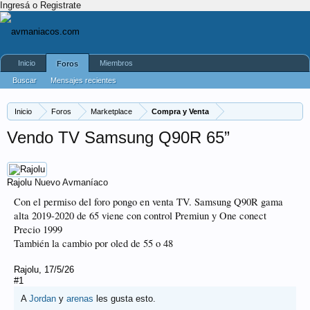
Ingresá o Registrate
Inicio
Miembros
Foros
Buscar
Mensajes recientes
Inicio
Foros
Marketplace
Compra y Venta
Vendo TV Samsung Q90R 65”
Rajolu
Nuevo Avmaníaco
Con el permiso del foro pongo en venta TV. Samsung Q90R gama
alta 2019-2020 de 65 viene con control Premiun y One conect
Precio 1999
También la cambio por oled de 55 o 48
Rajolu
,
17/5/26
#1
A
Jordan
y
arenas
les gusta esto.