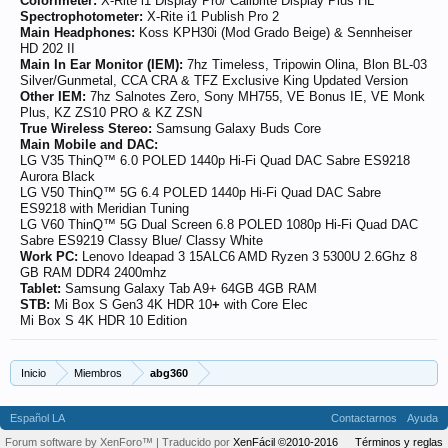
Colorimeter:
X-Rite i1 Display Pro/ Calibrite Display Plus HL
Spectrophotometer:
X-Rite i1 Publish Pro 2
Main Headphones:
Koss KPH30i (Mod Grado Beige) & Sennheiser
HD 202 II
Main In Ear Monitor (IEM):
7hz Timeless, Tripowin Olina, Blon BL-03
Silver/Gunmetal, CCA CRA & TFZ Exclusive King Updated Version
Other IEM:
7hz Salnotes Zero, Sony MH755, VE Bonus IE, VE Monk
Plus, KZ ZS10 PRO & KZ ZSN
True Wireless Stereo:
Samsung Galaxy Buds Core
Main Mobile and DAC:
LG V35 ThinQ™ 6.0 POLED 1440p Hi-Fi Quad DAC Sabre ES9218
Aurora Black
LG V50 ThinQ™ 5G 6.4 POLED 1440p Hi-Fi Quad DAC Sabre
ES9218 with Meridian Tuning
LG V60 ThinQ™ 5G Dual Screen 6.8 POLED 1080p Hi-Fi Quad DAC
Sabre ES9219 Classy Blue/ Classy White
Work PC:
Lenovo Ideapad 3 15ALC6 AMD Ryzen 3 5300U 2.6Ghz 8
GB RAM DDR4 2400mhz
Tablet:
Samsung Galaxy Tab A9+ 64GB 4GB RAM
STB:
Mi Box S Gen3 4K HDR 10
+
with Core Elec
Mi Box S 4K HDR 10 Edition
Inicio
Miembros
abg360
Español LA
Contactarnos
Ayuda
Forum software by XenForo™
| Traducido por
XenFácil ©2010-2016
Términos y reglas