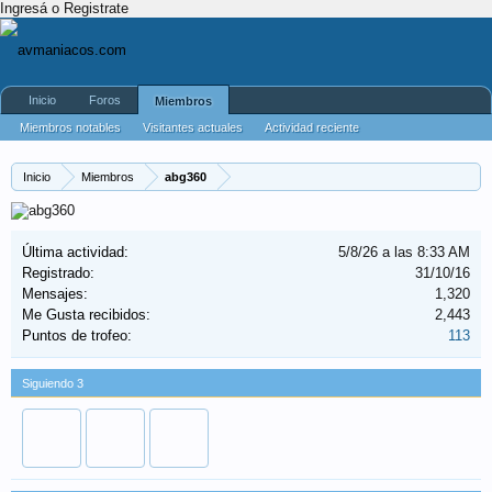
Ingresá o Registrate
Inicio
Foros
Miembros
Miembros notables
Visitantes actuales
Actividad reciente
Nuevos mensajes de perfil
Inicio
Miembros
abg360
Última actividad:
5/8/26 a las 8:33 AM
Registrado:
31/10/16
Mensajes:
1,320
Me Gusta recibidos:
2,443
Puntos de trofeo:
113
Siguiendo
3