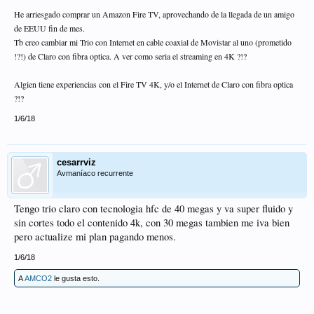
He arriesgado comprar un Amazon Fire TV, aprovechando de la llegada de un amigo
de EEUU fin de mes.
Tb creo cambiar mi Trio con Internet en cable coaxial de Movistar al uno (prometido
!?!) de Claro con fibra optica. A ver como seria el streaming en 4K ?!?
Algien tiene experiencias con el Fire TV 4K, y/o el Internet de Claro con fibra optica
?!?
1/6/18
cesarrviz
Avmaníaco recurrente
Tengo trio claro con tecnologia hfc de 40 megas y va super fluido y
sin cortes todo el contenido 4k, con 30 megas tambien me iva bien
pero actualize mi plan pagando menos.
1/6/18
A
AMCO2
le gusta esto.