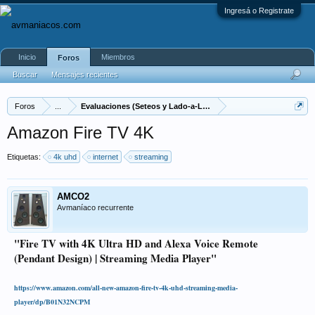
Ingresá o Registrate
Inicio
Miembros
Foros
Buscar
Mensajes recientes
Foros
...
Evaluaciones (Seteos y Lado-a-Lado)
Amazon Fire TV 4K
Etiquetas:
4k uhd
internet
streaming
AMCO2
Avmaníaco recurrente
"Fire TV with 4K Ultra HD and Alexa Voice Remote
(Pendant Design) | Streaming Media Player"
https://www.amazon.com/all-new-amazon-fire-tv-4k-uhd-streaming-media-
player/dp/B01N32NCPM