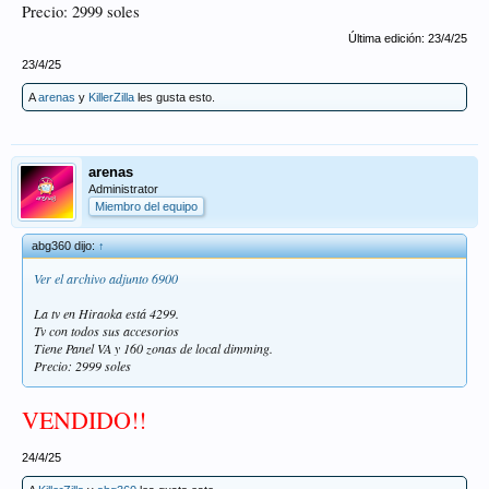
Precio: 2999 soles
Última edición:
23/4/25
23/4/25
A
arenas
y
KillerZilla
les gusta esto.
arenas
Administrator
Miembro del equipo
abg360 dijo:
↑
Ver el archivo adjunto 6900
La tv en Hiraoka está 4299.
Tv con todos sus accesorios
Tiene Panel VA y 160 zonas de local dimming.
Precio: 2999 soles
VENDIDO!!
24/4/25