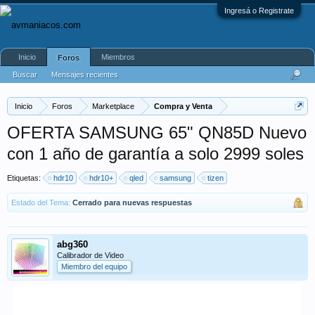
Ingresá o Registrate
Inicio
Miembros
Foros
Buscar
Mensajes recientes
Inicio
Foros
Marketplace
Compra y Venta
OFERTA SAMSUNG 65" QN85D Nuevo
con 1 año de garantía a solo 2999 soles
Etiquetas:
hdr10
hdr10+
qled
samsung
tizen
Estado del Tema:
Cerrado para nuevas respuestas
abg360
Calibrador de Video
Miembro del equipo