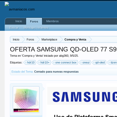
Inicio
Miembros
Foros
Buscar
Mensajes recientes
Inicio
Foros
Marketplace
Compra y Venta
OFERTA SAMSUNG QD-OLED 77 S95D co
Tema en '
Compra y Venta
' iniciado por
abg360
,
9/5/25
.
Etiquetas:
hdr10
hdr10+
one connect box
oneui
qd-oled
tizen
Estado del Tema:
Cerrado para nuevas respuestas