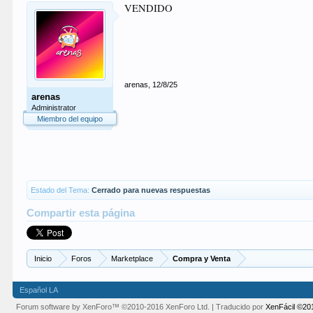
VENDIDO
arenas
,
12/8/25
arenas
Administrator
Miembro del equipo
Estado del Tema:
Cerrado para nuevas respuestas
Compartir esta página
Inicio
Foros
Marketplace
Compra y Venta
Español LA
Forum software by XenForo™
©2010-2016 XenForo Ltd.
| Traducido por
XenFácil ©20