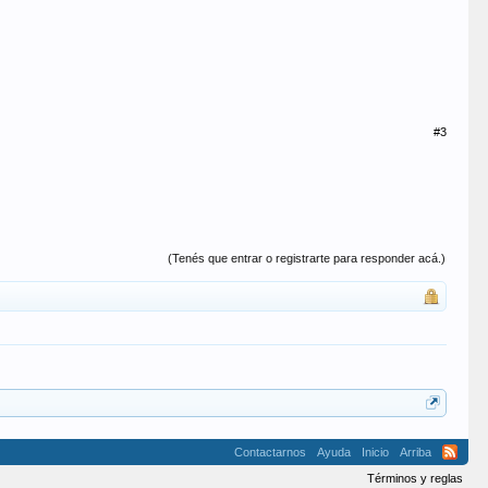
#3
(Tenés que entrar o registrarte para responder acá.)
Contactarnos
Ayuda
Inicio
Arriba
Términos y reglas