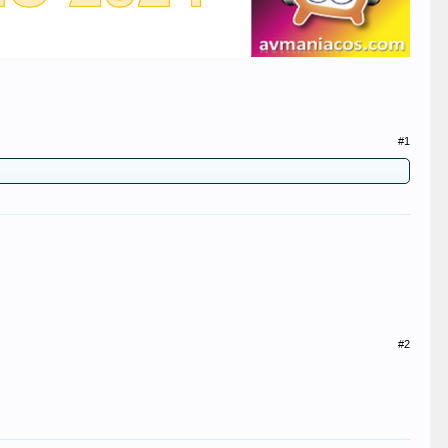
#1
#2