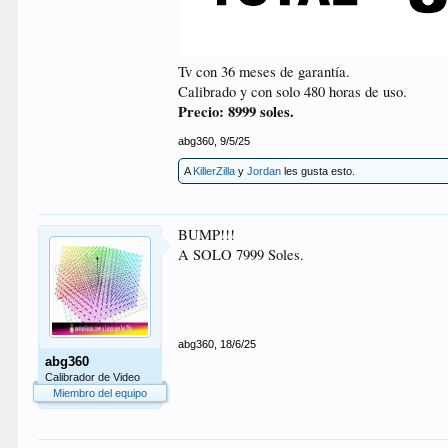
Tv con 36 meses de garantía.
Calibrado y con solo 480 horas de uso.
Precio: 8999 soles.
abg360
,
9/5/25
A
KillerZilla
y
Jordan
les gusta esto.
BUMP!!!
A SOLO 7999 Soles.
abg360
,
18/6/25
abg360
Calibrador de Video
Miembro del equipo