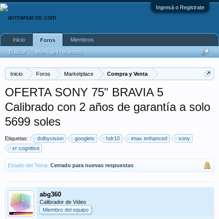
Ingresá o Registrate
Inicio
Miembros
Foros
Buscar
Mensajes recientes
Inicio
Foros
Marketplace
Compra y Venta
OFERTA SONY 75" BRAVIA 5
Calibrado con 2 años de garantía a solo
5699 soles
Etiquetas:
dolbyvision
googletv
hdr10
imax enhanced
sony
xr cognitive
Estado del Tema:
Cerrado para nuevas respuestas
abg360
Calibrador de Video
Miembro del equipo