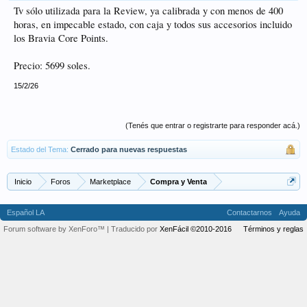
Tv sólo utilizada para la Review, ya calibrada y con menos de 400
horas, en impecable estado, con caja y todos sus accesorios incluido
los Bravia Core Points.
Precio: 5699 soles.
15/2/26
(Tenés que entrar o registrarte para responder acá.)
Estado del Tema:
Cerrado para nuevas respuestas
Inicio
Foros
Marketplace
Compra y Venta
Español LA
Contactarnos
Ayuda
Forum software by XenForo™
| Traducido por
XenFácil ©2010-2016
Términos y reglas