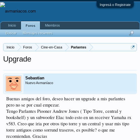
Ingresá o Registrate
Inicio
Miembros
Foros
Buscar
Mensajes recientes
Inicio
Foros
Cine-en-Casa
Parlantes
Upgrade
Sebastian
Nuevo Avmaníaco
Buenas amigos del foro, deseo hacer un upgrade a mis parlantes
pero no se por cual empezar.
Tengo Parlantes Piooner Andrew Jones ( Tipo Torre, central y
bookshelf) y un subwoofer Elac todo esto en un receiver Yamaha rx
v583. Creo que iria por otros tipo torre y un central y usar mis tipo
torre antiguos como sorrund traseros, es posible? o que me
recomiendan. Gracias