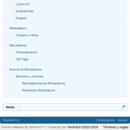
¿Qué es?
Experiencias
Equipos
Marketplace
Compra y Venta
Misceláneos
Presentándose
Off-Topic
Acerca de AVmaniacos
Anuncios y Normas
Retroalimentación AVmaniacos
Reuniones AVmaniacos
Inicio
Español LA
Contactarnos
Ayuda
Forum software by XenForo™
| Traducido por
XenFácil ©2010-2016
Términos y reglas