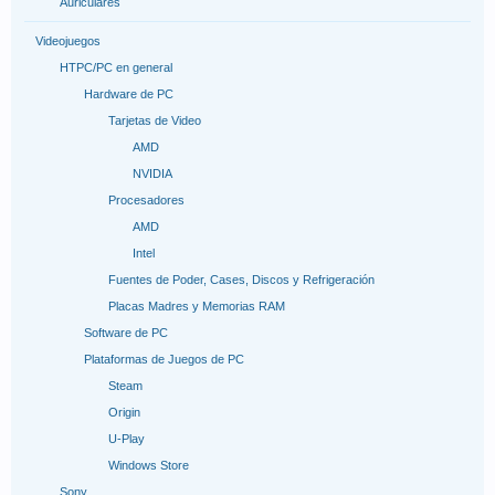
Auriculares
Videojuegos
HTPC/PC en general
Hardware de PC
Tarjetas de Video
AMD
NVIDIA
Procesadores
AMD
Intel
Fuentes de Poder, Cases, Discos y Refrigeración
Placas Madres y Memorias RAM
Software de PC
Plataformas de Juegos de PC
Steam
Origin
U-Play
Windows Store
Sony