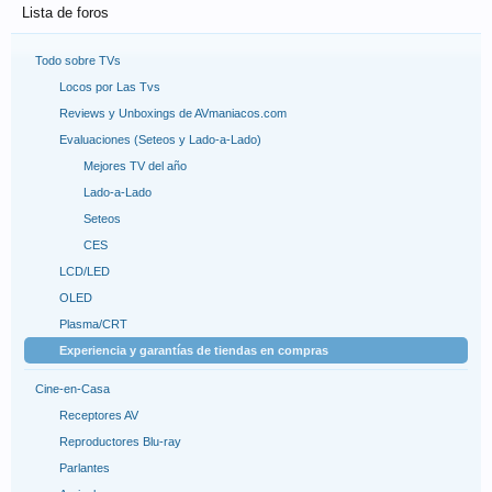
Lista de foros
Todo sobre TVs
Locos por Las Tvs
Reviews y Unboxings de AVmaniacos.com
Evaluaciones (Seteos y Lado-a-Lado)
Mejores TV del año
Lado-a-Lado
Seteos
CES
LCD/LED
OLED
Plasma/CRT
Experiencia y garantías de tiendas en compras
Cine-en-Casa
Receptores AV
Reproductores Blu-ray
Parlantes