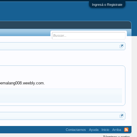
Ingresá o Registrate
kabpemalang008.weebly.com.
Contactarnos
Ayuda
Inicio
Arriba