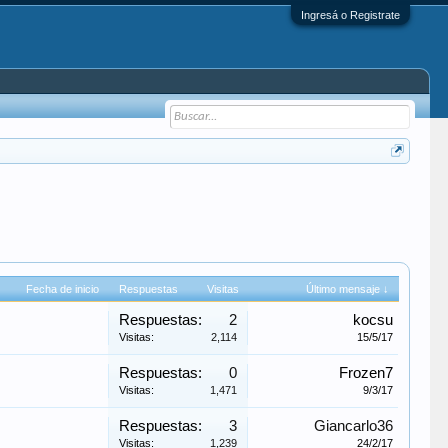
Ingresá o Registrate
Fecha de inicio
Respuestas
Visitas
Último mensaje ↓
Respuestas:
2
kocsu
Visitas:
2,114
15/5/17
Respuestas:
0
Frozen7
Visitas:
1,471
9/3/17
Respuestas:
3
Giancarlo36
Visitas:
1,239
24/2/17