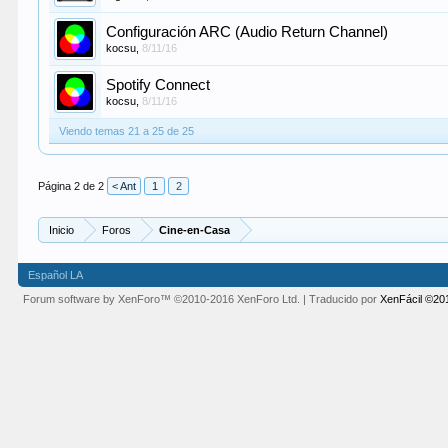
Configuración ARC (Audio Return Channel)
kocsu
,
8/11/16
Spotify Connect
kocsu
,
8/11/16
Viendo temas 21 a 25 de 25
Página 2 de 2
< Ant
1
2
Inicio
Foros
Cine-en-Casa
Español LA
Forum software by XenForo™
©2010-2016 XenForo Ltd.
| Traducido por
XenFácil ©20