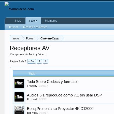
Inicio
Miembros
Foros
Buscar
Mensajes recientes
Inicio
Foros
Cine-en-Casa
Receptores AV
Receptores de Audio y Video
Página 2 de 2
< Ant
1
2
Título
Todo Sobre Codecs y formatos
Frozen7
,
15/5/17
Audios 5.1 reproduce como 7.1 sin usar DSP
Frozen7
,
9/3/17
Benq Presenta su Proyector 4K X12000
BigPride
,
24/2/17