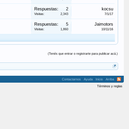
Respuestas:
2
kocsu
Visitas:
2,343
7/1/17
Respuestas:
5
Jaimotors
Visitas:
1,860
10/11/16
(Tenés que entrar o registrarte para publicar acá.)
Contactarnos
Ayuda
Inicio
Arriba
Términos y reglas