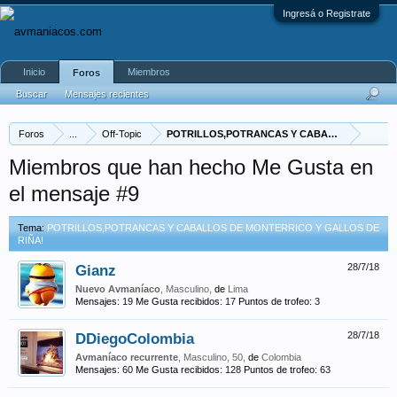
Ingresá o Registrate
Inicio
Miembros
Foros
Buscar
Mensajes recientes
Foros
...
Off-Topic
POTRILLOS,POT
Miembros que han hecho Me Gusta en
el mensaje #9
Tema:
POTRILLOS,POTRANCAS Y CABALLOS DE MONTERRICO Y GALLOS DE
RIÑA!
Gianz
28/7/18
Nuevo Avmaníaco
, Masculino,
de
Lima
Mensajes:
19
Me Gusta recibidos:
17
Puntos de trofeo:
3
DDiegoColombia
28/7/18
Avmaníaco recurrente
, Masculino, 50,
de
Colombia
Mensajes:
60
Me Gusta recibidos:
128
Puntos de trofeo:
63