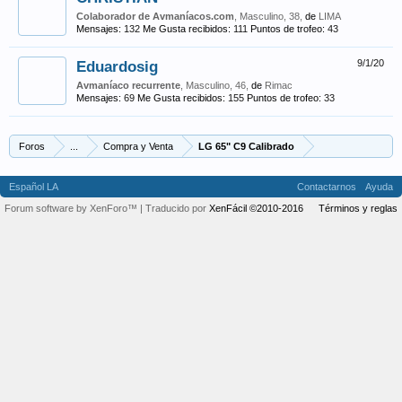
Colaborador de Avmaníacos.com
, Masculino, 38,
de
LIMA
Mensajes:
132
Me Gusta recibidos:
111
Puntos de trofeo:
43
Eduardosig
9/1/20
Avmaníaco recurrente
, Masculino, 46,
de
Rimac
Mensajes:
69
Me Gusta recibidos:
155
Puntos de trofeo:
33
Foros
...
Compra y Venta
LG 65" C9 Calibrado
Español LA
Contactarnos
Ayuda
Forum software by XenForo™
| Traducido por
XenFácil ©2010-2016
Términos y reglas