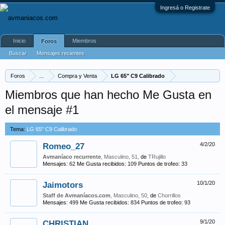
Ingresá o Registrate
Inicio
Miembros
Foros
Buscar
Mensajes recientes
Foros
...
Compra y Venta
LG 65" C9 Calibrado
Miembros que han hecho Me Gusta en
el mensaje #1
Tema:
LG 65" C9 Calibrado
Romeo_27
4/2/20
Avmaníaco recurrente
, Masculino, 51,
de
TRujillo
Mensajes:
62
Me Gusta recibidos:
109
Puntos de trofeo:
33
Jaimotors
10/1/20
Staff de Avmaníacos.com
, Masculino, 50,
de
Chorrillos
Mensajes:
499
Me Gusta recibidos:
834
Puntos de trofeo:
93
CHRISTIAN
9/1/20