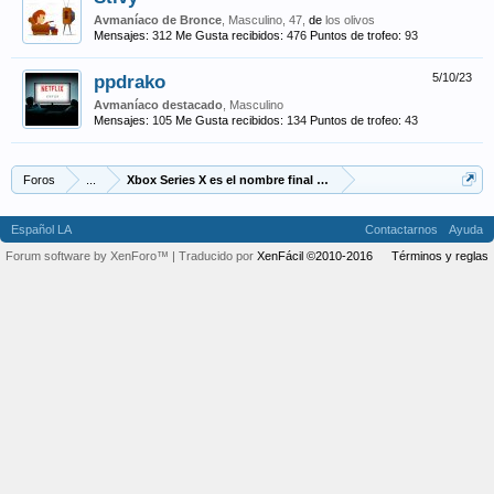
Avmaníaco de Bronce
, Masculino, 47,
de
los olivos
Mensajes:
312
Me Gusta recibidos:
476
Puntos de trofeo:
93
ppdrako
5/10/23
Avmaníaco destacado
, Masculino
Mensajes:
105
Me Gusta recibidos:
134
Puntos de trofeo:
43
Foros
...
Xbox Series X es el nombre final de project Scarlet
Español LA
Contactarnos
Ayuda
Forum software by XenForo™
| Traducido por
XenFácil ©2010-2016
Términos y reglas