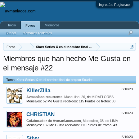
Ingresá o Registrate
Inicio
Miembros
Foros
Buscar
Mensajes recientes
Foros
...
Xbox Series X es el nombre final de project Scarlet
Miembros que han hecho Me Gusta en
el mensaje #22
Tema:
Xbox Series X es el nombre final de project Scarlet
KillerZilla
8/10/23
Avmaníaco recurrente
, Masculino, 26,
de
MIRAFLORES
Mensajes:
52
Me Gusta recibidos:
115
Puntos de trofeo:
33
CHRISTIAN
6/10/23
Colaborador de Avmaníacos.com
, Masculino, 38,
de
LIMA
Mensajes:
132
Me Gusta recibidos:
111
Puntos de trofeo:
43
Stivy
5/10/23