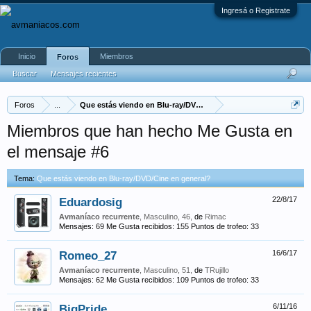
Ingresá o Registrate
Inicio
Miembros
Foros
Buscar
Mensajes recientes
Foros
...
Que estás viendo en Blu-ray/DVD/Cine en general?
Miembros que han hecho Me Gusta en
el mensaje #6
Tema:
Que estás viendo en Blu-ray/DVD/Cine en general?
Eduardosig
22/8/17
Avmaníaco recurrente
, Masculino, 46,
de
Rimac
Mensajes:
69
Me Gusta recibidos:
155
Puntos de trofeo:
33
Romeo_27
16/6/17
Avmaníaco recurrente
, Masculino, 51,
de
TRujillo
Mensajes:
62
Me Gusta recibidos:
109
Puntos de trofeo:
33
BigPride
6/11/16