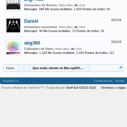
Avmaníaco de Bronce
, Masculino,
de
Lima
Mensajes:
588
Me Gusta recibidos:
1,026
Puntos de trofeo:
93
Daniel
6/11/16
Avmaníaco recurrente
, Masculino,
de
Lima
Mensajes:
90
Me Gusta recibidos:
72
Puntos de trofeo:
18
abg360
6/11/16
Calibrador de Video
, Masculino,
de
Lima
Mensajes:
1,320
Me Gusta recibidos:
2,443
Puntos de trofeo:
113
Foros
...
Que estás viendo en Blu-ray/DVD/Cine en general?
Español LA
Contactarnos
Ayuda
Forum software by XenForo™
| Traducido por
XenFácil ©2010-2016
Términos y reglas