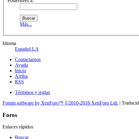
Posteriores a:
Más...
Idioma
Español LA
Contactarnos
Ayuda
Inicio
Arriba
RSS
Términos y reglas
Forum software by XenForo™
©2010-2016 XenForo Ltd.
| Traduci
Foros
Enlaces rápidos
Buscar