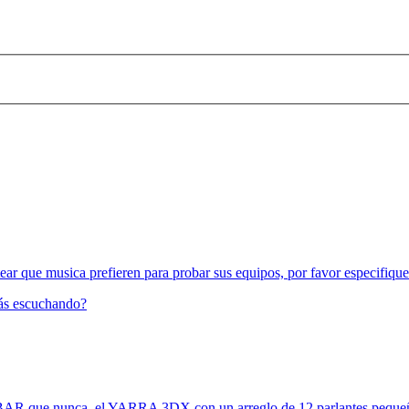
ear que musica prefieren para probar sus equipos, por favor especifiquen
ás escuchando?
BAR que nunca, el YARRA 3DX con un arreglo de 12 parlantes pequeñ