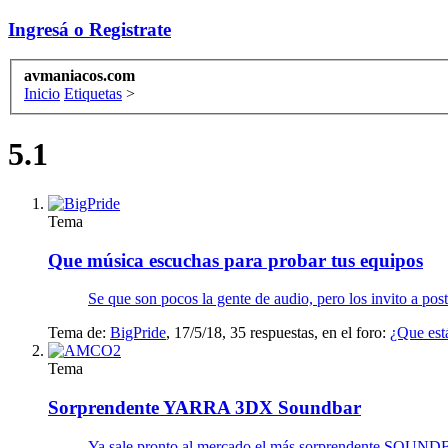
Ingresá o Registrate
avmaniacos.com
Inicio
Etiquetas
>
5.1
Tema
Que música escuchas para probar tus equipos
Se que son pocos la gente de audio, pero los invito a post
Tema de:
BigPride
,
17/5/18
, 35 respuestas, en el foro:
¿Que est
Tema
Sorprendente YARRA 3DX Soundbar
Ya sale pronto al mercado el más sorprendente SOUND