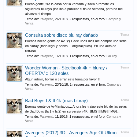
Bueno gente, tiro la casa por la ventana y saco a remate los
siguientes blurays (los iba a publicar el fin de semana, pero no me
alcanzo el tiempo...
Tema de:
Palayenti
,
26/11/18
, 2 respuestas, en el foro:
Compra y
Venta
Consulta sobre disco blu ray dañado
Tema
Buenas noche gente de AV :):) Hace unos dias me compre una serie
en bluray (todo legal y bonito.....original pues). En una acto de
retraso...
Tema de:
Palayenti
,
16/11/18
, 1 respuestas, en el foro:
Blu-ray
Wonder Woman - Steelbook 4k + bluray /
Tema
OFERTA/ :: 120 soles
Algun admin, borrar o cerrar este tema por favor !!
Tema de:
Palayenti
,
23/10/18
, 1 respuestas, en el foro:
Compra y
Venta
Bad Boys I & II 4k (mas bluray)
Tema
Buenas gente de AvManiacos... Ahora les traigo este blu de las pelas
de Bad Boys (la 1 y la 2) en su version 4K : [IMG] [IMG] [IMG]...
Tema de:
Palayenti
,
11/10/18
, 1 respuestas, en el foro:
Compra y
Venta
Avengers (2012) 3D - Avengers Age Of Ultron
Tema