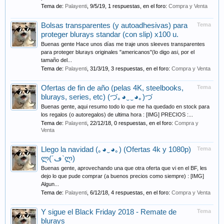
Tema de:
Palayenti
,
9/5/19
, 1 respuestas, en el foro:
Compra y Venta
Bolsas transparentes (y autoadhesivas) para
Tema
proteger blurays standar (con slip) x100 u.
Buenas gente Hace unos días me traje unos sleeves transparentes
para proteger blurays originales "americanos"(lo digo asi, por el
tamaño del...
Tema de:
Palayenti
,
31/3/19
, 3 respuestas, en el foro:
Compra y Venta
Ofertas de fin de año (pelas 4K, steelbooks,
Tema
blurays, series, etc) (づ｡◕‿‿◕｡)づ
Buenas gente, aqui resumo todo lo que me ha quedado en stock para
los regalos (o autoregalos) de ultima hora : [IMG] PRECIOS :...
Tema de:
Palayenti
,
22/12/18
, 0 respuestas, en el foro:
Compra y
Venta
Llego la navidad (｡◕‿◕｡) (Ofertas 4k y 1080p)
Tema
ლ(´ڡ`ლ)
Buenas gente, aprovechando una que otra oferta que vi en el BF, les
dejo lo que pude comprar (a buenos precios como siempre) : [IMG]
Algun...
Tema de:
Palayenti
,
6/12/18
, 4 respuestas, en el foro:
Compra y Venta
Y sigue el Black Friday 2018 - Remate de
Tema
blurays