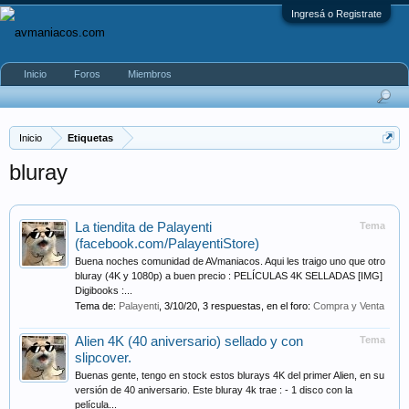
Ingresá o Registrate
Inicio
Foros
Miembros
Inicio
Etiquetas
bluray
La tiendita de Palayenti
Tema
(facebook.com/PalayentiStore)
Buena noches comunidad de AVmaniacos. Aqui les traigo uno que otro
bluray (4K y 1080p) a buen precio : PELÍCULAS 4K SELLADAS [IMG]
Digibooks :...
Tema de:
Palayenti
,
3/10/20
, 3 respuestas, en el foro:
Compra y Venta
Alien 4K (40 aniversario) sellado y con
Tema
slipcover.
Buenas gente, tengo en stock estos blurays 4K del primer Alien, en su
versión de 40 aniversario. Este bluray 4k trae : - 1 disco con la
película...