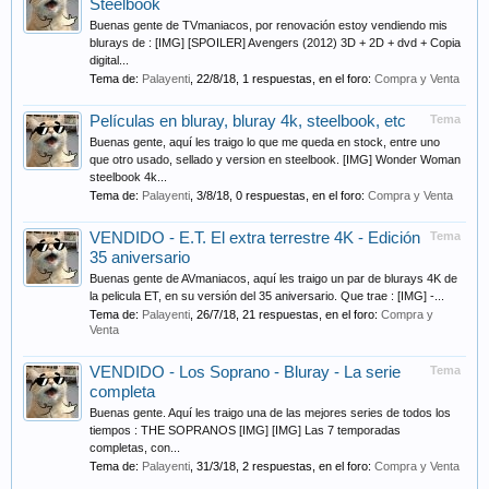
Steelbook
Buenas gente de TVmaniacos, por renovación estoy vendiendo mis
blurays de : [IMG] [SPOILER] Avengers (2012) 3D + 2D + dvd + Copia
digital...
Tema de:
Palayenti
,
22/8/18
, 1 respuestas, en el foro:
Compra y Venta
Películas en bluray, bluray 4k, steelbook, etc
Tema
Buenas gente, aquí les traigo lo que me queda en stock, entre uno
que otro usado, sellado y version en steelbook. [IMG] Wonder Woman
steelbook 4k...
Tema de:
Palayenti
,
3/8/18
, 0 respuestas, en el foro:
Compra y Venta
VENDIDO - E.T. El extra terrestre 4K - Edición
Tema
35 aniversario
Buenas gente de AVmaniacos, aquí les traigo un par de blurays 4K de
la pelicula ET, en su versión del 35 aniversario. Que trae : [IMG] -...
Tema de:
Palayenti
,
26/7/18
, 21 respuestas, en el foro:
Compra y
Venta
VENDIDO - Los Soprano - Bluray - La serie
Tema
completa
Buenas gente. Aquí les traigo una de las mejores series de todos los
tiempos : THE SOPRANOS [IMG] [IMG] Las 7 temporadas
completas, con...
Tema de:
Palayenti
,
31/3/18
, 2 respuestas, en el foro:
Compra y Venta