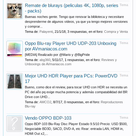
Remate de blurays (peliculas 4K, 1080p, series
Tema
- packs)
Buenas noches gente. Tengo que renovar la biblioteca y necesitare
desprenderme de algunos videos, ya que ya tengo mejores versiones
y comprar...
Tema de:
Palayenti
,
21/1/18
, 3 respuestas, en el foro:
Compra y Venta
Oppo Blu-ray Player UHD UDP-203 Unboxing
Tema
por AVmaniacos.com
[MEDIA] Realizado por @Mario y @BigPride
Tema de:
abg360
,
5/11/17
, 1 respuestas, en el foro:
Reviews y
Unboxings de AVmaniacos.com
Mejor UHD HDR Player para PCs: PowerDVD
Tema
17
Bueno, como dice el review, para tocar UHD con HDR se necesita un
PC del año pq exige mucha potencia y además compatabilidad del BR
Drive con UHD...
Tema de:
AMCO2
,
8/7/17
, 0 respuestas, en el foro:
Reproductores
Blu-ray
Vendo OPPO BDP-103
Tema
Oppo BDP-103 Blu-Ray Disc Player Estado 9.5/10 Precio: USD $500,
Negociable BD3D, SACD, DVD-A, etc Rear: entrada LAN, HDMI in,
HDMI Out x2,...