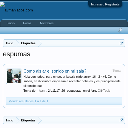
Ingresá o Registrate
Inicio
Foros
Miembros
Inicio
Etiquetas
espumas
Como aislar el sonido en mi sala?
Tema
Hola con todos, para empezar la sala mide aprox 16m2 4x4. Como
saben, en diciembre empiezan a reventar cohetes y es principalmente
el sonido que...
Tema de:
_jean_
,
24/11/17
, 26 respuestas, en el foro:
Off-Topic
Viendo resultados 1 a 1 de 1
Inicio
Etiquetas