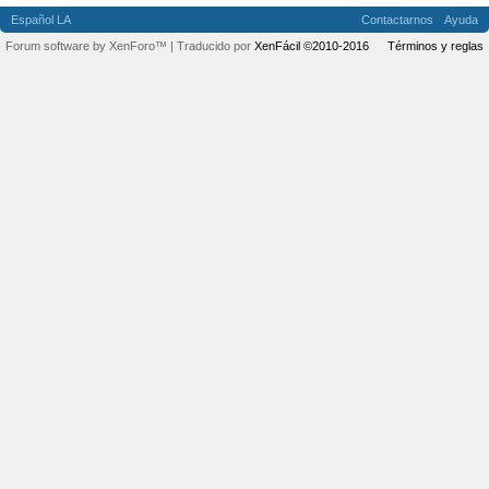
Español LA
Contactarnos
Ayuda
Forum software by XenForo™
| Traducido por
XenFácil ©2010-2016
Términos y reglas