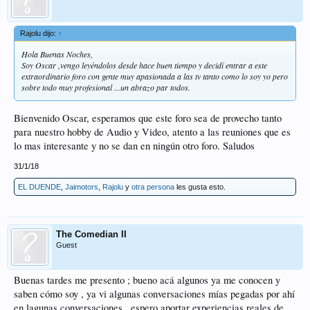
Rajolu dijo:
↑
Hola Buenas Noches,
Soy Oscar ,vengo leyéndolos desde hace buen tiempo y decidí entrar a este
extraordinario foro con gente muy apasionada a las tv tanto como lo soy yo pero
sobre todo muy profesional ...un abrazo par todos.
Bienvenido Oscar, esperamos que este foro sea de provecho tanto
para nuestro hobby de Audio y Video, atento a las reuniones que es
lo mas interesante y no se dan en ningún otro foro. Saludos
31/1/18
EL DUENDE
,
Jaimotors
,
Rajolu
y
otra persona
les gusta esto.
The Comedian II
Guest
Buenas tardes me presento ; bueno acá algunos ya me conocen y
saben cómo soy , ya vi algunas conversaciones mías pegadas por ahí
en lagunas conversaciones , espero aportar experiencias reales de