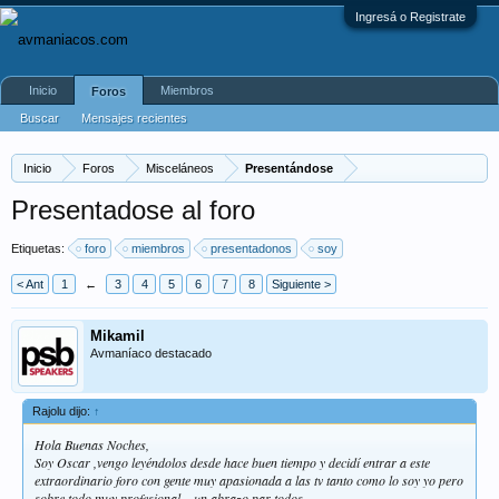
Ingresá o Registrate
Inicio
Miembros
Foros
Buscar
Mensajes recientes
Inicio
Foros
Misceláneos
Presentándose
Presentadose al foro
Etiquetas:
foro
miembros
presentadonos
soy
< Ant
1
←
3
4
5
6
7
8
Siguiente >
Mikamil
Avmaníaco destacado
Rajolu dijo:
↑
Hola Buenas Noches,
Soy Oscar ,vengo leyéndolos desde hace buen tiempo y decidí entrar a este
extraordinario foro con gente muy apasionada a las tv tanto como lo soy yo pero
sobre todo muy profesional ...un abrazo par todos.