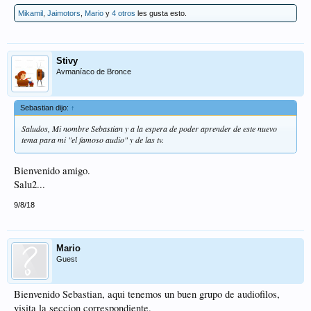
Mikamil
,
Jaimotors
,
Mario
y
4 otros
les gusta esto.
Stivy
Avmaníaco de Bronce
Sebastian dijo:
↑
Saludos, Mi nombre Sebastian y a la espera de poder aprender de este nuevo
tema para mi "el famoso audio" y de las tv.
Bienvenido amigo.
Salu2...
9/8/18
Mario
Guest
Bienvenido Sebastian, aqui tenemos un buen grupo de audiofilos,
visita la seccion correspondiente.