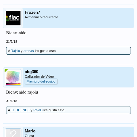
Frozen7
Avmaníaco recurrente
Bienvenido
31/1/18
A
Rajolu
y
arenas
les gusta esto.
abg360
Calibrador de Video
Miembro del equipo
Bienvenido rajolu
31/1/18
A
EL DUENDE
y
Rajolu
les gusta esto.
Mario
Guest