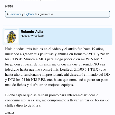
9/8/18
A
Jaimotors
y
BigPride
les gusta esto.
Rolando Avila
Nuevo Avmaníaco
Hola a todos, mis inicios en el video y el audio fue hace 19 años,
iniciando a grabar mis películas y animes en formato SVCD y pasar
los CDS de Musica a MP3 para luego ponerlo en mi WINAMP,
luego con el pasar de los años me di cuenta que el sonido NO era
fidedigno hasta que me compré mis Logitech Z5500 5.1 THX (que
hasta ahora funcionan e impresionan), ahi descubrí el mundo del DD
y DTS los 24 bit HIS RES, etc, hasta que comencé a ganar un poco
mas de fichas y disfrutar de mejores equipos.
Bueno espero que se reúnan pronto para intercambiar ideas o
conocimiento, si es así, me comprometo a llevar un par de bolsas de
chifles directo de Piura.
14/8/18