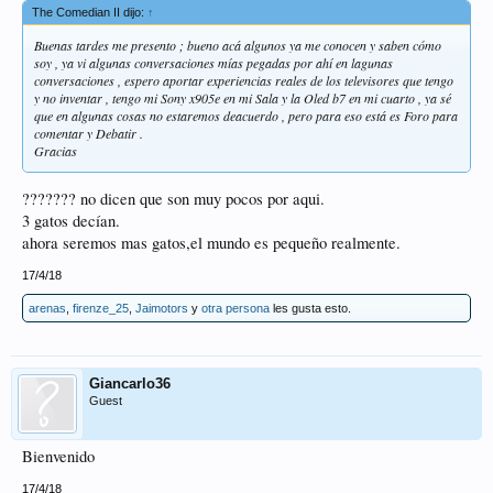
The Comedian II dijo:
↑
Buenas tardes me presento ; bueno acá algunos ya me conocen y saben cómo
soy , ya vi algunas conversaciones mías pegadas por ahí en lagunas
conversaciones , espero aportar experiencias reales de los televisores que tengo
y no inventar , tengo mi Sony x905e en mi Sala y la Oled b7 en mi cuarto , ya sé
que en algunas cosas no estaremos deacuerdo , pero para eso está es Foro para
comentar y Debatir .
Gracias
??????? no dicen que son muy pocos por aqui.
3 gatos decían.
ahora seremos mas gatos,el mundo es pequeño realmente.
17/4/18
arenas
,
firenze_25
,
Jaimotors
y
otra persona
les gusta esto.
Giancarlo36
Guest
Bienvenido
17/4/18