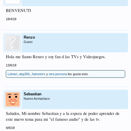
BENVENUTI
18/4/18
Renzo
Guest
Hola me llamo Renzo y soy fan d las TVs y Videojuegos.
13/6/18
Leinart
,
abg360
,
Jaimotors
y
otra persona
les gusta esto.
Sebastian
Nuevo Avmaníaco
Saludos, Mi nombre Sebastian y a la espera de poder aprender de
este nuevo tema para mi "el famoso audio" y de las tv.
9/8/18